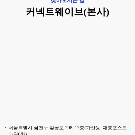
찾아오시는 길
커넥트웨이브(본사)
서울특별시 금천구 벚꽃로 298, 17층(가산동, 대륭포스트
타워6차)