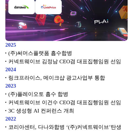
2025
(주)써머스플랫폼 흡수합병
커넥트웨이브 김정남 CEO겸 대표집행임원 선임
2024
링크프라이스, 메이크샵 광고사업부 통합
2023
(주)플레이오토 흡수 합병
커넥트웨이브 이건수 CEO겸 대표집행임원 선임
3C 생성형 AI 컨퍼런스 개최
2022
코리아센터, 다나와합병 ‘(주)커넥트웨이브’탄생