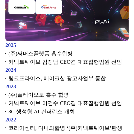
2025
(주)써머스플랫폼 흡수합병
커넥트웨이브 김정남 CEO겸 대표집행임원 선임
2024
링크프라이스, 메이크샵 광고사업부 통합
2023
(주)플레이오토 흡수 합병
커넥트웨이브 이건수 CEO겸 대표집행임원 선임
3C 생성형 AI 컨퍼런스 개최
2022
코리아센터, 다나와합병 ‘(주)커넥트웨이브’탄생