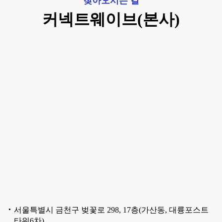
찾아오시는 길
커넥트웨이브(본사)
서울특별시 금천구 벚꽃로 298, 17층(가산동, 대륭포스트
타워6차)