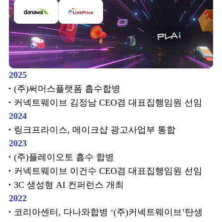
2025
(주)써머스플랫폼 흡수합병
커넥트웨이브 김정남 CEO겸 대표집행임원 선임
2024
링크프라이스, 메이크샵 광고사업부 통합
2023
(주)플레이오토 흡수 합병
커넥트웨이브 이건수 CEO겸 대표집행임원 선임
3C 생성형 AI 컨퍼런스 개최
2022
코리아센터, 다나와합병 ‘(주)커넥트웨이브’탄생