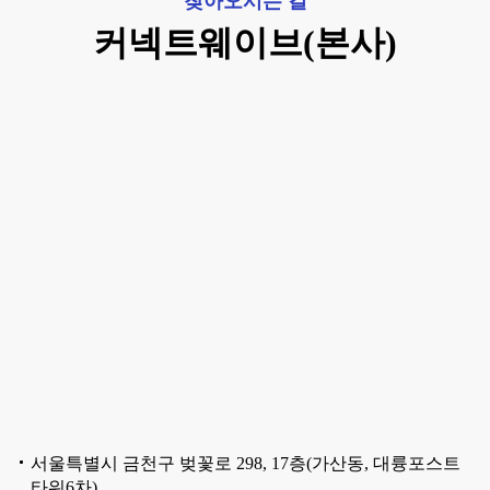
찾아오시는 길
커넥트웨이브(본사)
서울특별시 금천구 벚꽃로 298, 17층(가산동, 대륭포스트
타워6차)