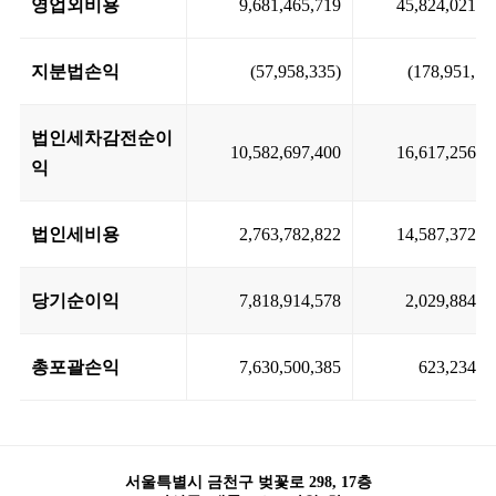
영업외비용
9,681,465,719
45,824,021,9
지분법손익
(57,958,335)
(178,951,17
법인세차감전순이
10,582,697,400
16,617,256,9
익
법인세비용
2,763,782,822
14,587,372,3
당기순이익
7,818,914,578
2,029,884,6
총포괄손익
7,630,500,385
623,234,9
서울특별시 금천구 벚꽃로 298, 17층