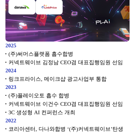
2025
(주)써머스플랫폼 흡수합병
커넥트웨이브 김정남 CEO겸 대표집행임원 선임
2024
링크프라이스, 메이크샵 광고사업부 통합
2023
(주)플레이오토 흡수 합병
커넥트웨이브 이건수 CEO겸 대표집행임원 선임
3C 생성형 AI 컨퍼런스 개최
2022
코리아센터, 다나와합병 ‘(주)커넥트웨이브’탄생