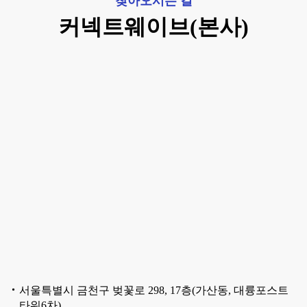
찾아오시는 길
커넥트웨이브(본사)
서울특별시 금천구 벚꽃로 298, 17층(가산동, 대륭포스트
타워6차)